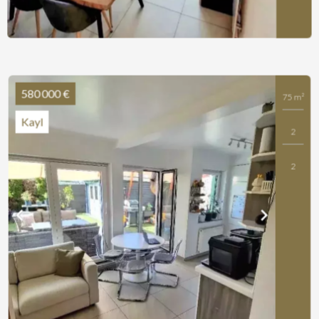
580 000 €
75 m²
Kayl
2
2