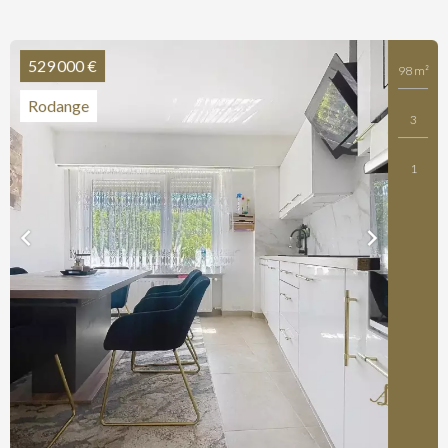
529 000 €
98 m²
Rodange
3
1