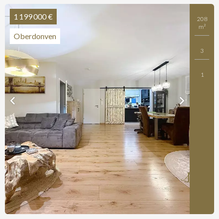
1 199 000 €
208
m²
Oberdonven
3
1