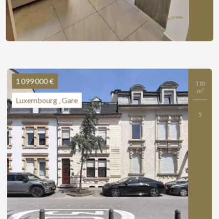
1 099 000 €
110
m²
Luxembourg , Gare
5