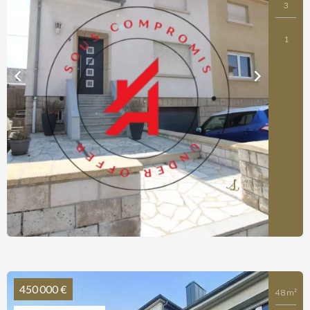
3
1
450 000 €
48 m²