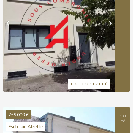
1
EXCLUSIVITÉ
759 000 €
130
m²
Esch-sur-Alzette