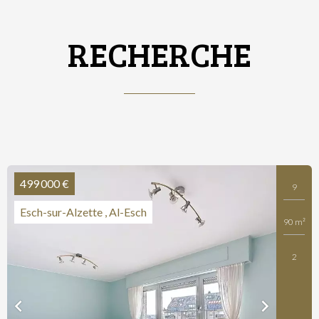
RECHERCHE
499 000 €
9
Esch-sur-Alzette , Al-Esch
90 m²
2