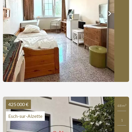
425 000 €
48 m²
Esch-sur-Alzette
1