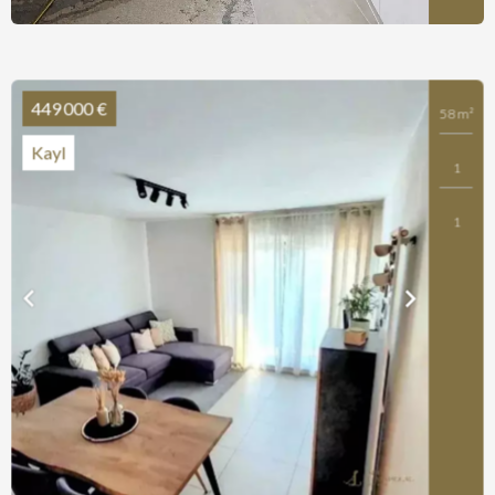
449 000 €
58 m²
Kayl
1
1