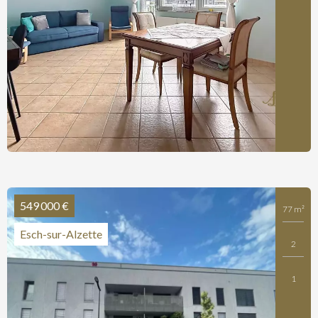
549 000 €
77 m²
Esch-sur-Alzette
2
1