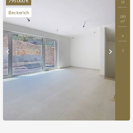
795 000 €
13
Beckerich
183
m²
4
1