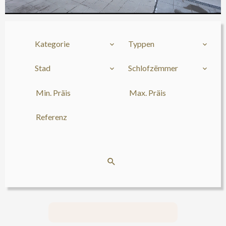
Kategorie
Typpen
Stad
Schlofzëmmer