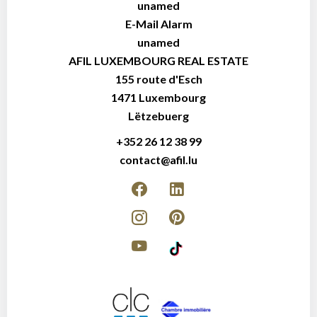
unamed
E-Mail Alarm
unamed
AFIL LUXEMBOURG REAL ESTATE
155 route d'Esch
1471
Luxembourg
Lëtzebuerg
+352 26 12 38 99
contact@afil.lu