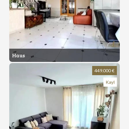
Haus
156 m²
4
1
449.000 €
Kayl