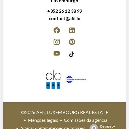
Luxemburgo
+352 26 12 38 99
contact@afil.lu
©2026 AFIL LUXEMBOURG REAL ESTATE
Menções legais
Comissões da agência
Design by
Alterar configurações de cookies