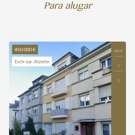
Para alugar
450 000 €
48 m²
Esch-sur-Alzette
1
1