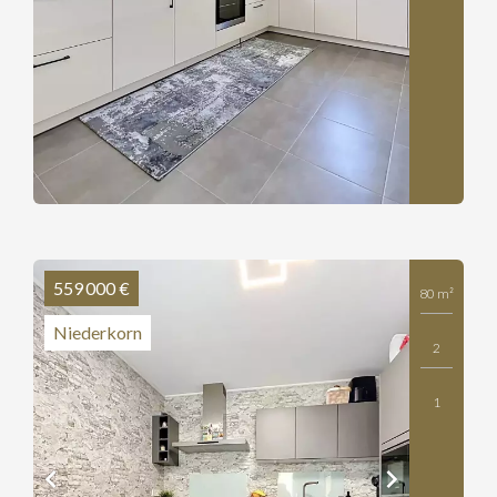
559 000 €
80 m²
Niederkorn
2
1