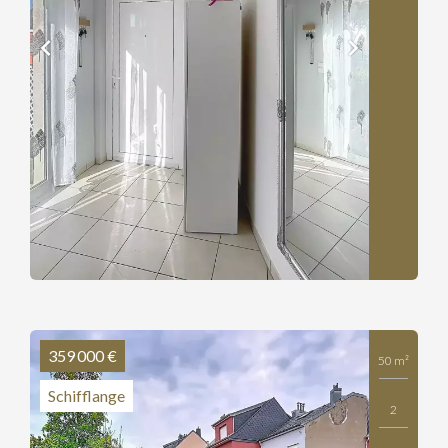
359 000 €
50 m²
Schifflange
2