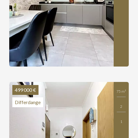
499 000 €
75 m²
Differdange
2
1