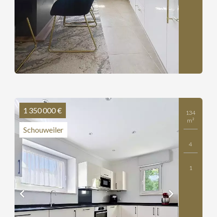
1 350 000 €
134
m²
Schouweiler
4
1