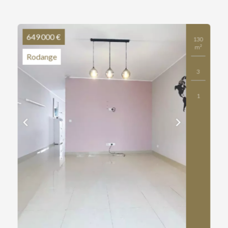
649 000 €
130
m²
Rodange
3
1