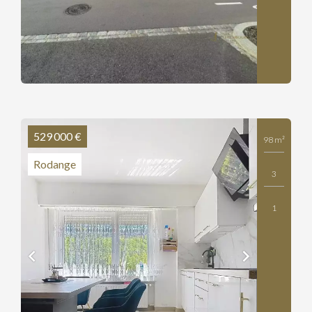
529 000 €
98 m²
Rodange
3
1