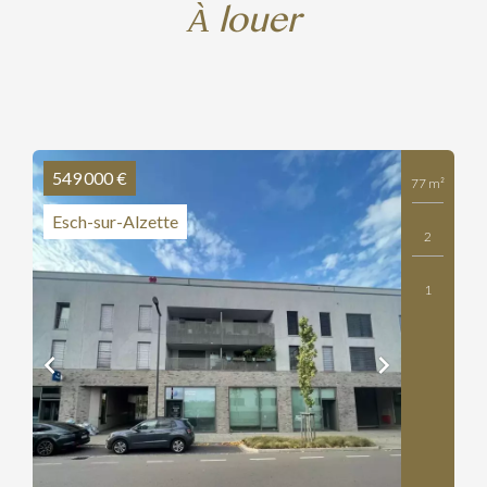
À louer
549 000 €
77 m²
Esch-sur-Alzette
2
1