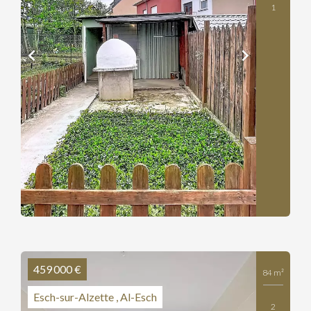
1
459 000 €
84 m²
Esch-sur-Alzette , Al-Esch
2