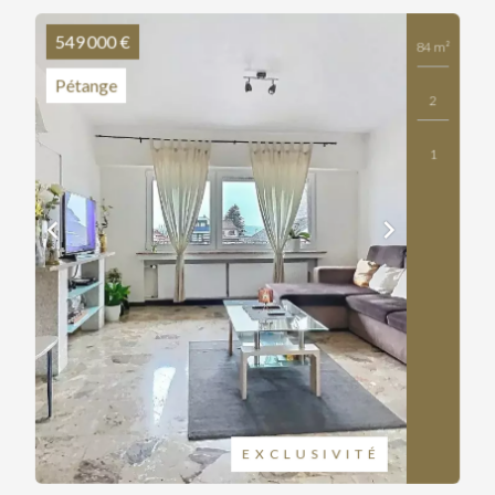
549 000 €
84 m²
Pétange
2
1
EXCLUSIVITÉ