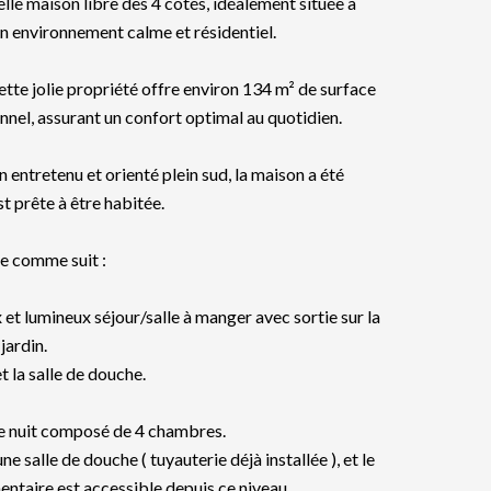
lle maison libre des 4 côtés, idéalement située à
 environnement calme et résidentiel.
te jolie propriété offre environ 134 m² de surface
nel, assurant un confort optimal au quotidien.
n entretenu et orienté plein sud, la maison a été
t prête à être habitée.
e comme suit :
et lumineux séjour/salle à manger avec sortie sur la
 jardin.
t la salle de douche.
 de nuit composé de 4 chambres.
e salle de douche ( tuyauterie déjà installée ), et le
ntaire est accessible depuis ce niveau.