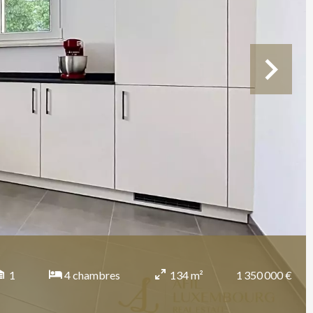
1 350 000 €
1
4 chambres
134 m²