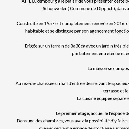
AFIL Luxembourg a le plaisir de vous présenter cette be
Schouweiler ( Commune de Dippach), dans un
Construite en 1957 est complètement rénovée en 2016, cet
habitable et se distingue par son agencement fonction
Erigée sur un terrain de 8a38ca avec un jardin très bie
parfaitement entretenue et es
La maison se compos
Au rez-de-chaussée un hall d'entrée desservant le spacieux 
terrasse et le
La cuisine équipée séparé e
Le premier étage, accueille l'espace
Dans une des chambres, vous avez la possibilité d'y faire un
grenier servant à espace de stockage suppléme