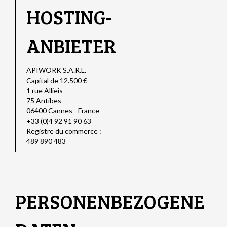
HOSTING-
ANBIETER
APIWORK S.A.R.L.
Capital de 12.500 €
1 rue Allieis
75 Antibes
06400 Cannes - France
+33 (0)4 92 91 90 63
Registre du commerce :
489 890 483
PERSONENBEZOGENE