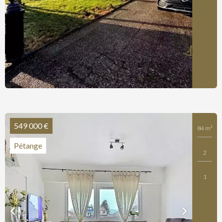
549 000 €
84 m²
Pétange
2
1