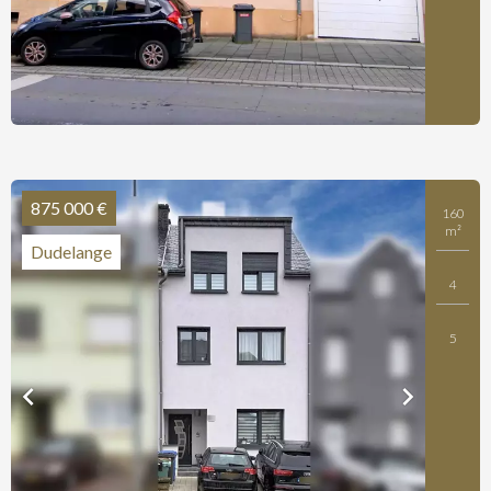
875 000 €
160
m²
Dudelange
4
5