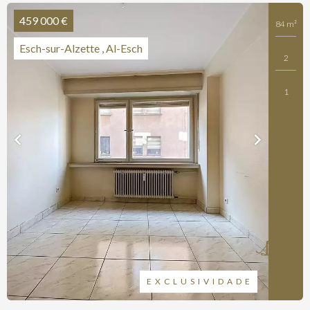
459 000 €
84 m²
Esch-sur-Alzette , Al-Esch
2
1
EXCLUSIVIDADE