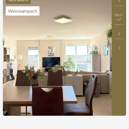
9
Weiswampach
88.47
m²
2
1