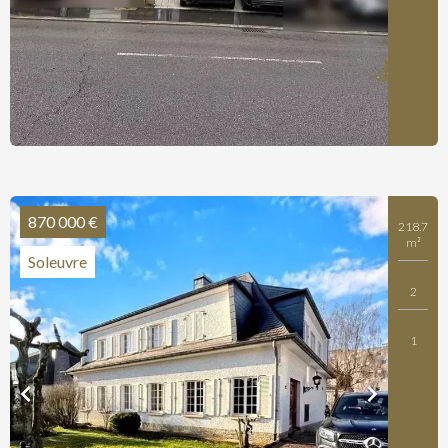
870 000 €
218.7
m²
Soleuvre
2
1