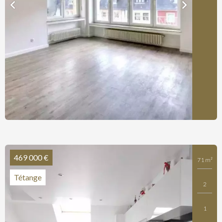
469 000 €
71 m²
Tétange
2
1