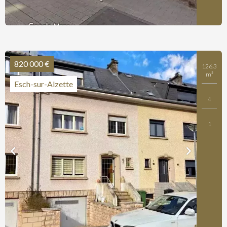
820 000 €
126.3
m²
Esch-sur-Alzette
4
1