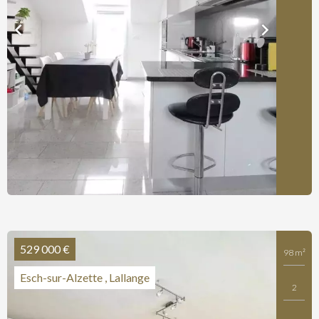
529 000 €
98 m²
Esch-sur-Alzette , Lallange
2