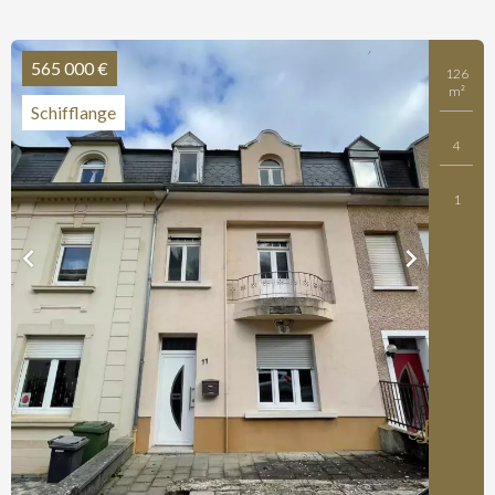
565 000 €
126
m²
Schifflange
4
1