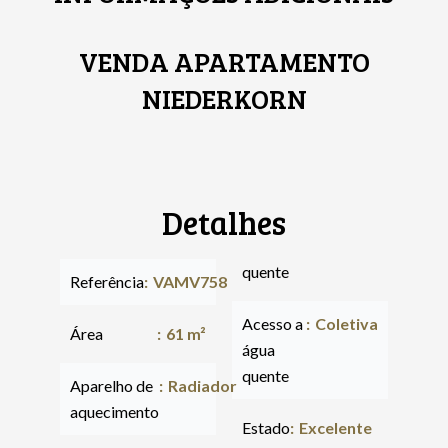
VENDA APARTAMENTO
NIEDERKORN
Detalhes
quente
Referência
VAMV758
Acesso a
Coletiva
Área
61 m²
água
quente
Aparelho de
Radiador
aquecimento
Estado
Excelente