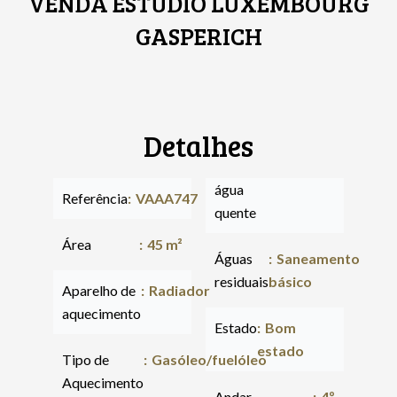
VENDA ESTÚDIO LUXEMBOURG
GASPERICH
Detalhes
água
Referência
VAAA747
quente
Área
45 m²
Águas
Saneamento
residuais
básico
Aparelho de
Radiador
aquecimento
Estado
Bom
estado
Tipo de
Gasóleo/fuelóleo
Aquecimento
Andar
4º