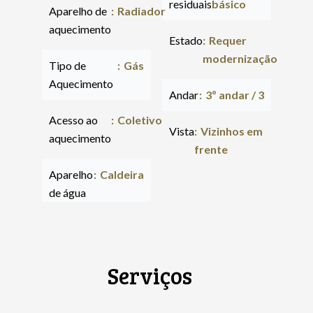
residuais
básico
Aparelho de
Radiador
aquecimento
Estado
Requer
modernização
Tipo de
Gás
Aquecimento
Andar
3º andar / 3
Acesso ao
Coletivo
Vista
Vizinhos em
aquecimento
frente
Aparelho
Caldeira
de água
Serviços