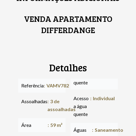
VENDA APARTAMENTO
DIFFERDANGE
Detalhes
quente
Referência
VAMV782
Acesso
Individual
Assoalhadas
3 de
a água
assoalhadas
quente
Área
59 m²
Águas
Saneamento