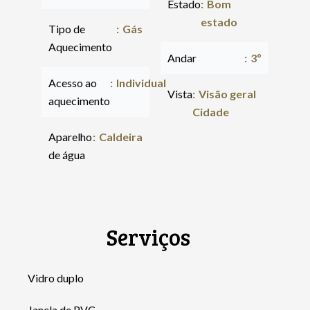
Estado
Bom
estado
Tipo de
Gás
Aquecimento
Andar
3º
Acesso ao
Individual
Vista
Visão geral
aquecimento
Cidade
Aparelho
Caldeira
de água
Serviços
Vidro duplo
Janela de PVC