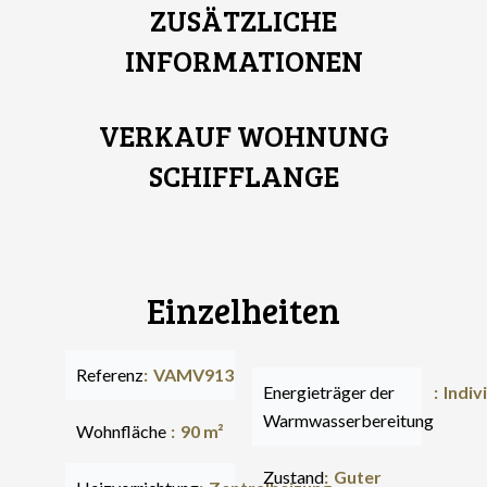
ZUSÄTZLICHE
INFORMATIONEN
VERKAUF WOHNUNG
SCHIFFLANGE
Einzelheiten
Referenz
VAMV913
Energieträger der
Indiv
Warmwasserbereitung
Wohnfläche
90 m²
Zustand
Guter