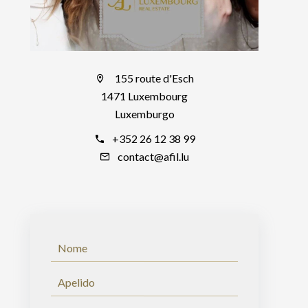
155 route d'Esch
1471 Luxembourg
Luxemburgo
+352 26 12 38 99
contact@afil.lu