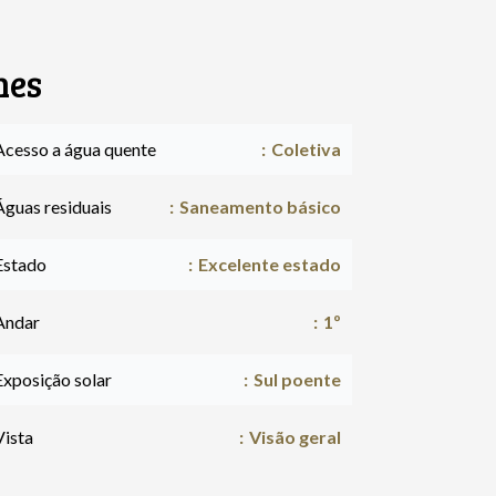
hes
Acesso a água quente
Coletiva
Águas residuais
Saneamento básico
Estado
Excelente estado
Andar
1º
Exposição solar
Sul poente
Vista
Visão geral