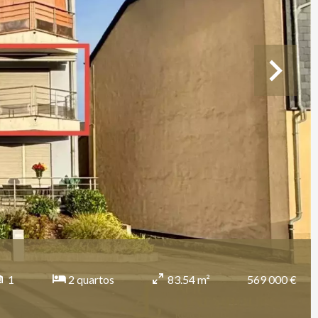
569 000 €
1
2 quartos
83.54 m²