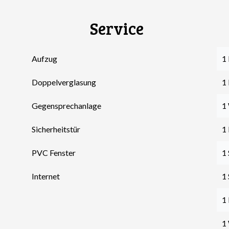
Service
Aufzug
1 
Doppelverglasung
1
Gegensprechanlage
1
Sicherheitstür
1
PVC Fenster
1
Internet
1
1
1