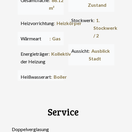
Gesamtfläche
86.12
Zustand
m²
Stockwerk
1.
Heizvorrichtung
Heizkörper
Stockwerk
/ 2
Wärmeart
Gas
Aussicht
Ausblick
Energieträger
Kollektiv
Stadt
der Heizung
Heißwasserart
Boiler
Service
Doppelverglasung