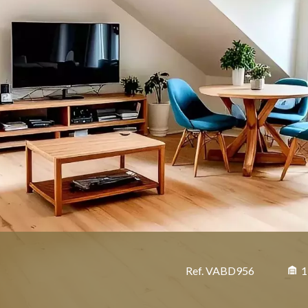
Ref. VABD956
1