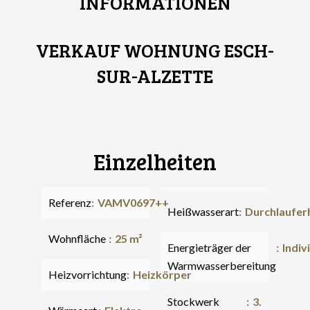
INFORMATIONEN
VERKAUF WOHNUNG ESCH-
SUR-ALZETTE
Einzelheiten
Referenz
VAMV0697++
Heißwasserart
Durchlaufer
Wohnfläche
25 m²
Energieträger der
Indiv
Warmwasserbereitung
Heizvorrichtung
Heizkörper
Stockwerk
3.