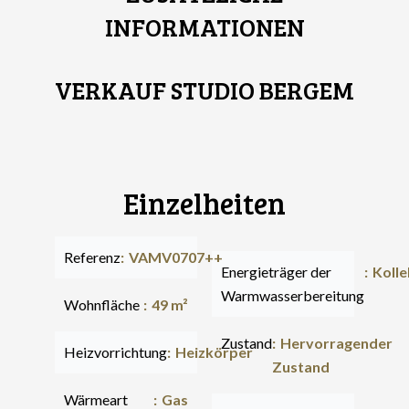
INFORMATIONEN
VERKAUF STUDIO BERGEM
Einzelheiten
Referenz
VAMV0707++
Energieträger der
Kolle
Warmwasserbereitung
Wohnfläche
49 m²
Zustand
Hervorragender
Heizvorrichtung
Heizkörper
Zustand
Wärmeart
Gas