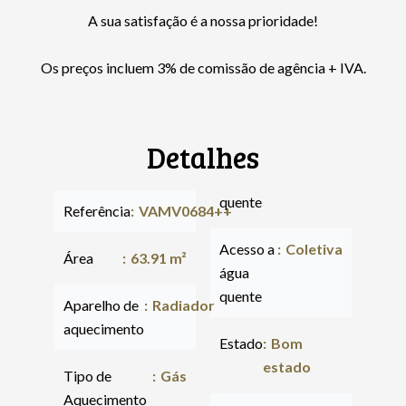
A sua satisfação é a nossa prioridade!
Os preços incluem 3% de comissão de agência + IVA.
Detalhes
quente
Referência
VAMV0684++
Acesso a
Coletiva
Área
63.91 m²
água
quente
Aparelho de
Radiador
aquecimento
Estado
Bom
estado
Tipo de
Gás
Aquecimento