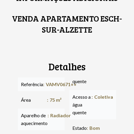
VENDA APARTAMENTO ESCH-
SUR-ALZETTE
Detalhes
quente
Referência
VAMV0671++
Acesso a
Coletiva
Área
75 m²
água
quente
Aparelho de
Radiador
aquecimento
Estado
Bom