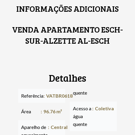
INFORMAÇÕES ADICIONAIS
VENDA APARTAMENTO ESCH-
SUR-ALZETTE AL-ESCH
Detalhes
quente
Referência
VATBR0618
Acesso a
Coletiva
Área
96.76 m²
água
quente
Aparelho de
Central
aquecimento