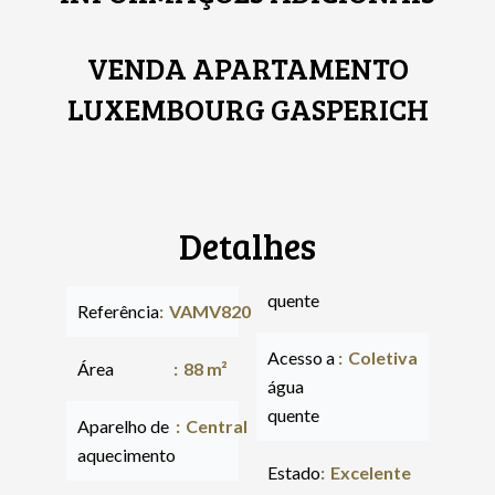
VENDA APARTAMENTO
LUXEMBOURG GASPERICH
Detalhes
quente
Referência
VAMV820
Acesso a
Coletiva
Área
88 m²
água
quente
Aparelho de
Central
aquecimento
Estado
Excelente