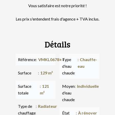
Vous satisfaire est notre priorité !
Les prix s'entendent frais d'agence + TVA inclus.
Détails
Référence
VMKL0678++
Type
Chauffe-
d'eau
eau
Surface
129 m²
chaude
Surface
121
Moyen
Individuelle
totale
m²
d'eau
chaude
Type de
Radiateur
chauffage
État
À rénover