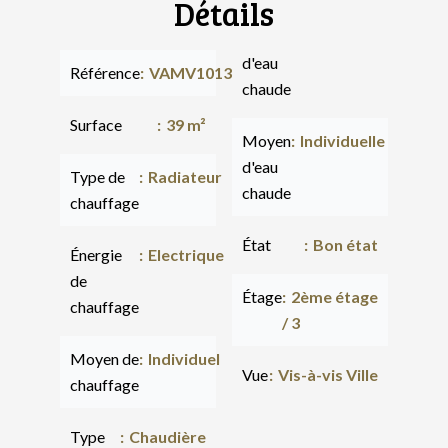
Détails
d'eau
Référence
VAMV1013
chaude
Surface
39 m²
Moyen
Individuelle
d'eau
Type de
Radiateur
chaude
chauffage
État
Bon état
Énergie
Electrique
de
Étage
2ème étage
chauffage
/ 3
Moyen de
Individuel
Vue
Vis-à-vis Ville
chauffage
Type
Chaudière