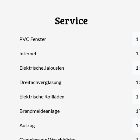
Service
PVC Fenster
1 
Internet
1 
Elektrische Jalousien
1
Dreifachverglasung
1
Elektrische Rollläden
1
Brandmeldeanlage
1
Aufzug
1
Gemeinsame Waschküche
1