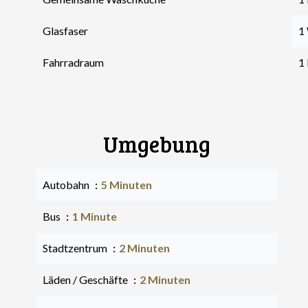
Glasfaser
1
Fahrradraum
1 
Umgebung
Autobahn
5 Minuten
Bus
1 Minute
Stadtzentrum
2 Minuten
Läden / Geschäfte
2 Minuten