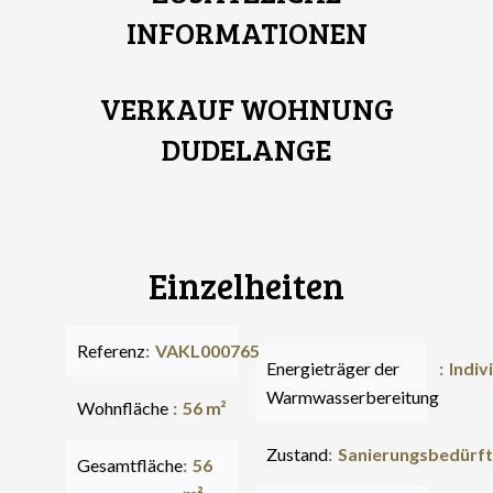
INFORMATIONEN
VERKAUF WOHNUNG
DUDELANGE
Einzelheiten
Referenz
VAKL000765
Energieträger der
Indiv
Warmwasserbereitung
Wohnfläche
56 m²
Zustand
Sanierungsbedürft
Gesamtfläche
56