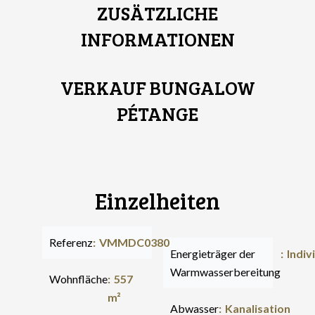
ZUSÄTZLICHE
INFORMATIONEN
VERKAUF BUNGALOW
PÉTANGE
Einzelheiten
Referenz
VMMDC0380
Energieträger der
Indiv
Warmwasserbereitung
Wohnfläche
557
m²
Abwasser
Kanalisation